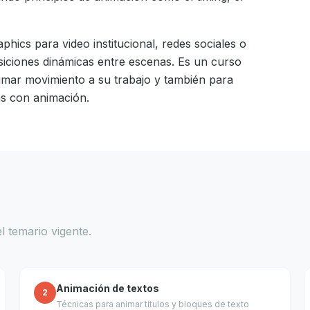
phics para video institucional, redes sociales o
nsiciones dinámicas entre escenas. Es un curso
umar movimiento a su trabajo y también para
as con animación.
l temario vigente.
Animación de textos
2
Técnicas para animar títulos y bloques de texto