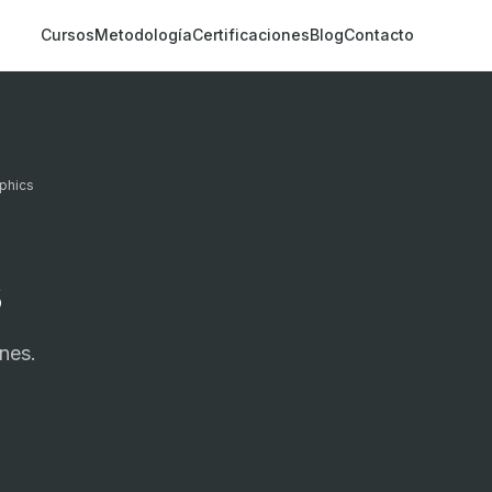
Cursos
Metodología
Certificaciones
Blog
Contacto
phics
s
ones.