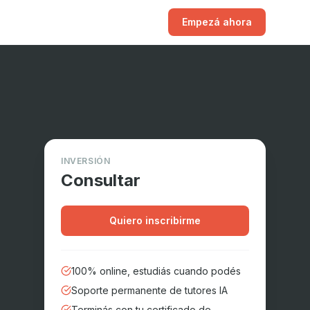
Empezá ahora
INVERSIÓN
Consultar
Quiero inscribirme
100% online, estudiás cuando podés
Soporte permanente de tutores IA
Terminás con tu certificado de