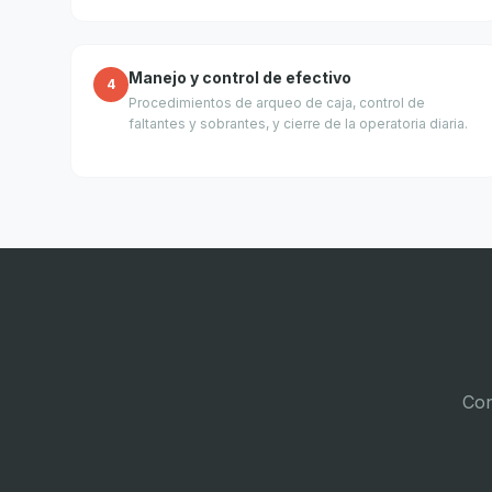
Manejo y control de efectivo
4
Procedimientos de arqueo de caja, control de
faltantes y sobrantes, y cierre de la operatoria diaria.
Con